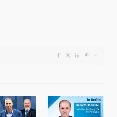
Facebook
X
LinkedIn
Pinterest
E-
Mail